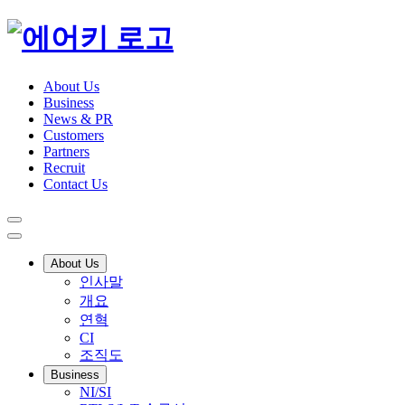
About Us
Business
News & PR
Customers
Partners
Recruit
Contact Us
About Us
인사말
개요
연혁
CI
조직도
Business
NI/SI