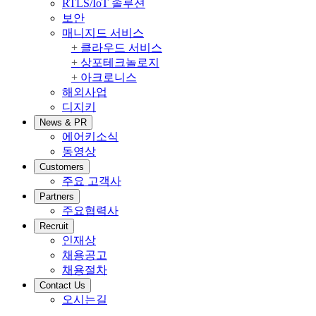
RTLS/IoT 솔루션
보안
매니지드 서비스
클라우드 서비스
상포테크놀로지
아크로니스
해외사업
디지키
News & PR
에어키소식
동영상
Customers
주요 고객사
Partners
주요협력사
Recruit
인재상
채용공고
채용절차
Contact Us
오시는길